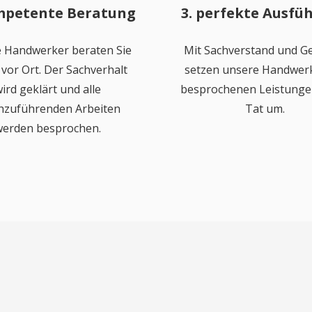
mpetente Beratung
3. perfekte Ausfü
 Handwerker beraten Sie
Mit Sachverstand und Ge
vor Ort. Der Sachverhalt
setzen unsere Handwerk
ird geklärt und alle
besprochenen Leistungen
hzuführenden Arbeiten
Tat um.
erden besprochen.